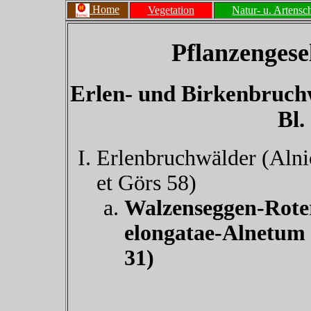
Home
Vegetation
Natur- u. Artensc
Pflanzengesel
Erlen- und Birkenbruchw
Bl.
Erlenbruchwälder (Alni
et Görs 58)
Walzenseggen-Rote
elongatae-Alnetum 
31)