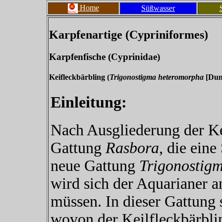
Home
Süßwasser
Karpfenartige (Cypriniformes)
Karpfenfische (Cyprinidae)
Keifleckbärbling (
Trigonostigma heteromorpha
[Dunc
Einleitung:
Nach Ausgliederung der Ke
Gattung
Rasbora
, die eine
neue Gattung
Trigonostig
wird sich der Aquarianer
müssen. In dieser Gattung s
wovon der Keilfleckbärbli