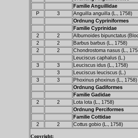
Familie Anguillidae
P
3
Anguilla anguilla (L., 1758)
Ordnung Cypriniformes
Familie Cyprinidae
2
2
Alburnoides bipunctatus (Blo
2
2
Barbus barbus (L., 1758)
2
2
Chondrostoma nasus (L., 175
Leuciscus caphalus (L.)
3
3
Leuciscus idus (L., 1758)
3
Leuciscus leuciscus (L.)
3
3
Phoxinus phoxinus (L., 1758)
Ordnung Gadiformes
Familie Gadidae
2
2
Lota lota (L., 1758)
Ordnung Perciformes
Familie Cottidae
2
2
Cottus gobio (L., 1758)
Copyright: