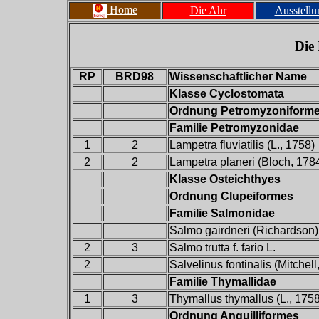
Home
Die Ahr
Ausstellu
Die 
RP
BRD98
Wissenschaftlicher Name
Klasse Cyclostomata
Ordnung Petromyzoniform
Familie Petromyzonidae
1
2
Lampetra fluviatilis (L., 1758)
2
2
Lampetra planeri (Bloch, 178
Klasse Osteichthyes
Ordnung Clupeiformes
Familie Salmonidae
Salmo gairdneri (Richardson)
2
3
Salmo trutta f. fario L.
2
Salvelinus fontinalis (Mitchell
Familie Thymallidae
1
3
Thymallus thymallus (L., 1758
Ordnung Anguilliformes