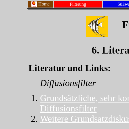
Home
Filterung
Süßwa
F
6. Liter
Literatur und Links:
Diffusionsfilter
Grundsätzliche, sehr k
Diffusionsfilter
Weitere Grundsatzdiskus