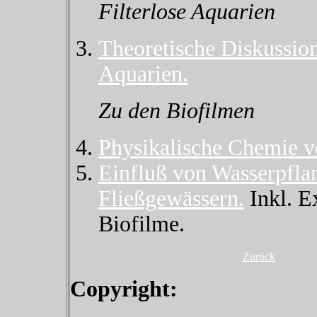
Filterlose Aquarien
Theoretische Diskussion
Aquarien.
Zu den Biofilmen
Physikalische Chemie v
Einfluß von Wasserpfla
Fließgewässern.
Inkl. E
Biofilme.
Zurück
Copyright: